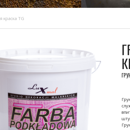
я краска TG
Г
К
ГРУ
Гру
слу
впи
шту
Гру